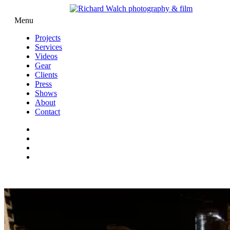
Menu
Projects
Services
Videos
Gear
Clients
Press
Shows
About
Contact